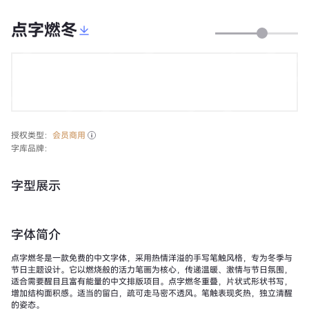
点字燃冬
授权类型：
会员商用
字库品牌：
字型展示
字体简介
点字燃冬是一款免费的中文字体，采用热情洋溢的手写笔触风格，专为冬季与
节日主题设计。它以燃烧般的活力笔画为核心，传递温暖、激情与节日氛围，
适合需要醒目且富有能量的中文排版项目。点字燃冬重叠，片状式形状书写，
增加结构面积感。适当的留白，疏可走马密不透风。笔触表现炙热，独立清醒
的姿态。