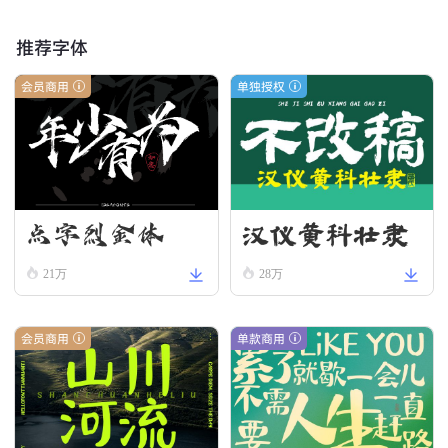
推荐字体
会员商用
单独授权
汉仪黄科壮隶
点字烈金体
W
21万
28万
会员商用
单款商用