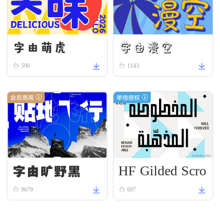
字由漫空
字由萌虎
590
1143
会员商用
单独授权
HF Gilded Scro
字由旷野黑
ll
9679
697