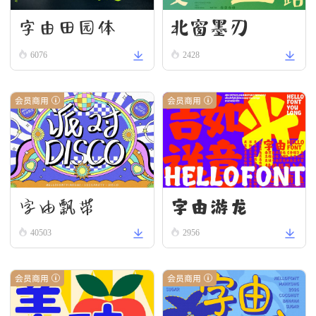
字由田园体
北窗墨刃
6076
2428
会员商用
会员商用
字由游龙
字由飘带
40503
2956
会员商用
会员商用