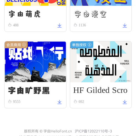
字由漫空
字由萌虎
488
1136
会员商用
单独授权
HF Gilded Scro
字由旷野黑
ll
9555
692
版权所有 © 字由HelloFont.cn
沪ICP备12022110号-3