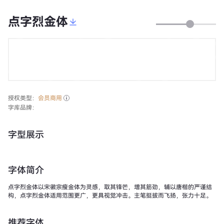
点字烈金体
授权类型：
会员商用
字库品牌：
字型展示
字体简介
点字烈金体以宋徽宗瘦金体为灵感，取其锋芒，增其筋劲，辅以唐楷的严谨结
构，点字烈金体适用范围更广，更具视觉冲击。主笔挺拔而飞扬，张力十足。
推荐字体