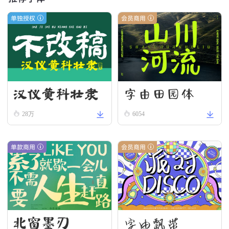
单独授权
会员商用
字由田园体
汉仪黄科壮隶
W
28万
6054
单款商用
会员商用
北窗墨刃
字由飘带