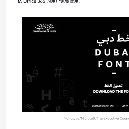
亿 Office 365 的用户免费使用。
Monotype/Microsoft/The Executive Counci