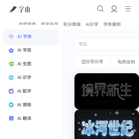
全部字体
购买会员
积分商城
AI识字
字体案例
字
AI 字体
体
AI 字效
风
全部分类
电商促销
AI 生图
格
分
AI 识字
类
AI 配字
电
AI 擦除
商
促
AI 翻译
销
情
绪