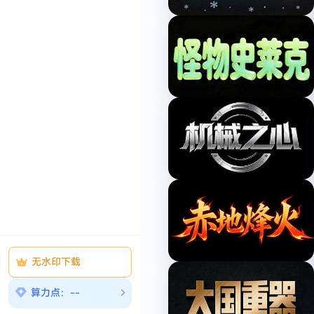
文
案
品
牌
包
装
活
动
盛
会
时
令
节
气
国
际
节
庆
传
无水印下载
统
节
算力点：--
庆
中