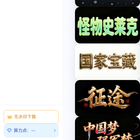
文
成
案
品
牌
包
装
活
动
盛
会
时
令
节
气
国
际
节
庆
传
无水印下载
统
节
算力点：--
庆
中