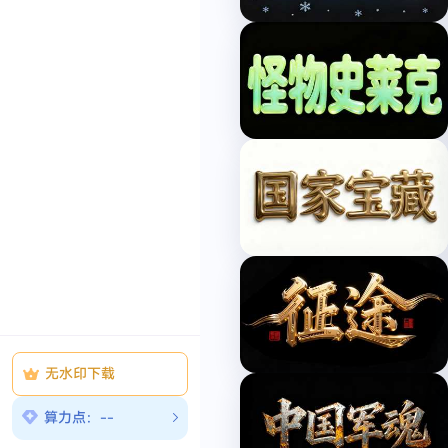
文
案
品
牌
包
装
活
动
盛
会
时
令
节
气
国
际
节
庆
传
无水印下载
统
节
算力点：--
庆
中