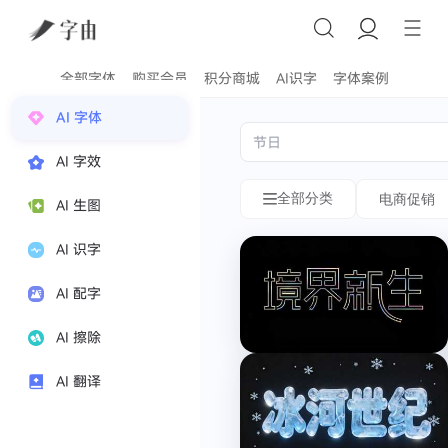
全部字体
购买会员
积分商城
AI识字
字体案例
字
LOGO
AI 字体
体
字
AI 字效
风
体
全部分类
电商促销
AI 生图
格
生
分
成
AI 识字
LOGO
类
AI 配字
字
体
电
AI 擦除
在
商
线
促
AI 翻译
生
销
成
情
绪