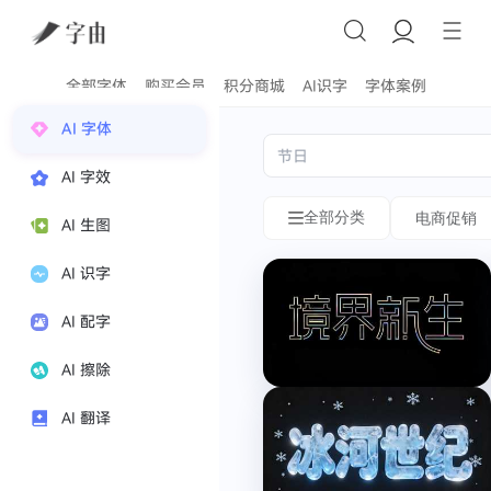
全部字体
购买会员
积分商城
AI识字
字体案例
字
KV
AI 字体
体
主
AI 字效
风
视
全部分类
电商促销
AI 生图
格
觉
分
字
AI 识字
类
体
AI 配字
生
电
AI 擦除
商
成
促
AI 翻译
KV
销
主
情
视
绪
觉