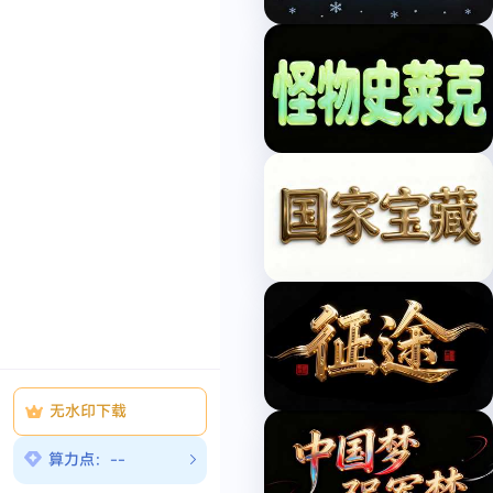
文
字
案
体
品
在
牌
线
包
生
装
成
活
动
盛
会
时
令
节
气
国
际
节
庆
传
无水印下载
统
节
算力点：--
庆
中