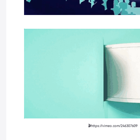
🎬https://vimeo.com/246307609