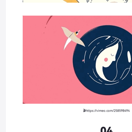
🎬https://vimeo.com/258598494
04