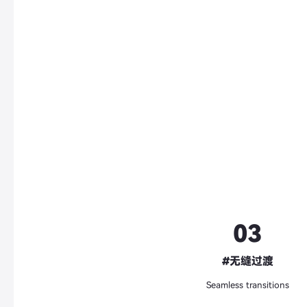
03
#无缝过渡
Seamless transitions