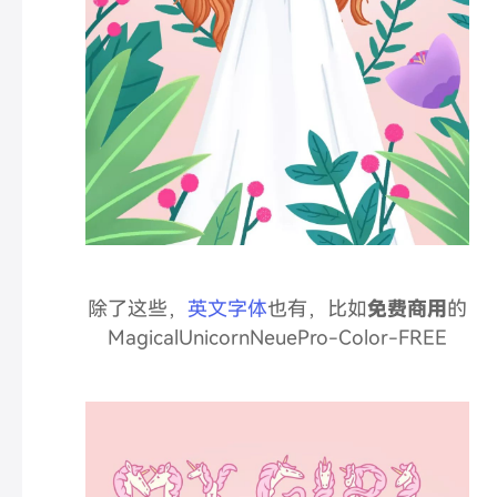
除了这些，
英文字体
也有，比如
免费商用
的
MagicalUnicornNeuePro-Color-FREE