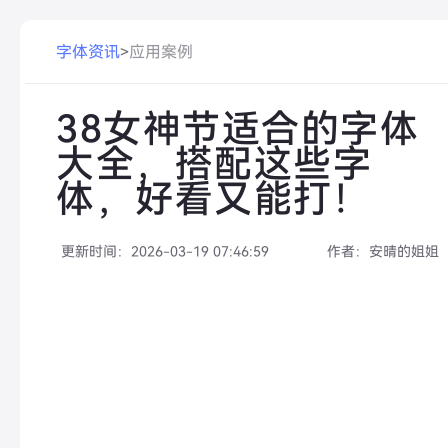
字体资讯
>
应用案例
38女神节适合的字体
大全，搭配这些字
体，好看又能打！
更新时间：
2026-03-19 07:46:59
作者：
安晴的姐姐