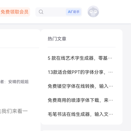
免费领取会员
下载客户端
助手
热门文章
5 款在线艺术字生成器，零基础做高级感标题
13款适合做PPT的字体分享，让你的PPT更好看
者：
安晴的姐姐
免费镂空字体在线转换，输入文字秒生成可复制空心艺术字
免费商用的喷漆字体下载，来试试让 AI 帮你生成
先我们来看一
毛笔书法在线生成器，输入文字秒变书法大家