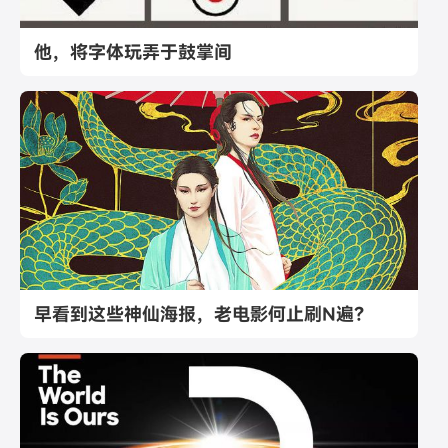
他，将字体玩弄于鼓掌间
早看到这些神仙海报，老电影何止刷N遍？