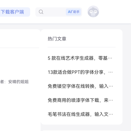
免费领取会员
下载客户端
助手
热门文章
5 款在线艺术字生成器，零基础做高级感标题
13款适合做PPT的字体分享，让你的PPT更好看
者：
安晴的姐姐
免费镂空字体在线转换，输入文字秒生成可复制空心艺术字
免费商用的喷漆字体下载，来试试让 AI 帮你生成
毛笔书法在线生成器，输入文字秒变书法大家