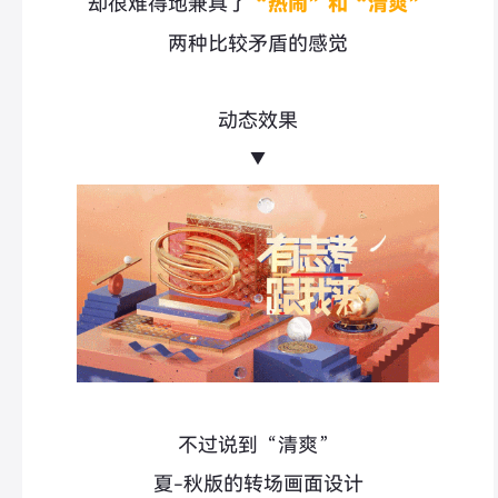
却很难得地兼具了
“
热闹
”和“
清爽
”
两种比较矛盾的感觉
动态效果
▼
不过说到“清爽”
夏-秋版的转场画面设计