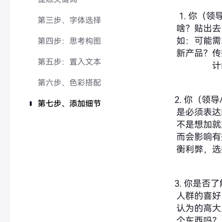
1. 你（
第三步、字体选择
啥？贴出去
如：可能需
第四步：思考构图
新产品？传
第五步：置入文本
计
第六步、色彩搭配
2. 你（领
第七步、添加细节
是必须表达
不是想加就
而会影响有
衡利弊，选
3. 你是否
人群的喜好
认为的高大
个东西吗？