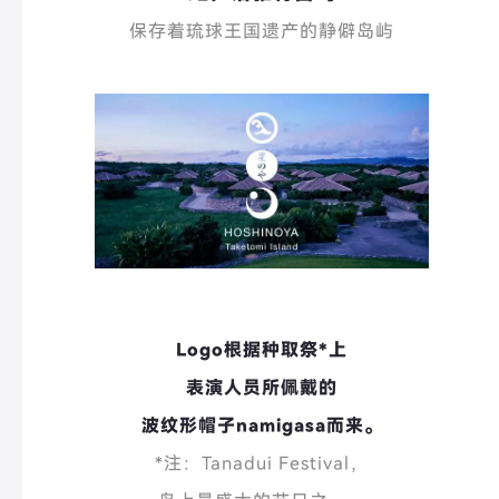
保存着琉球王国遗产的静僻岛屿
Logo根据种取祭*
上
表演人员所佩戴的
波纹形帽子namigasa而来。
*注：Tanadui Festival，