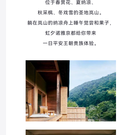
位于春赏花、夏纳凉、
秋采枫、冬戏雪的圣地岚山。
躺在岚山的纳凉舟上睡午觉尝和果子，
虹夕诺雅京都给你带来
一日平安王朝贵族体验。