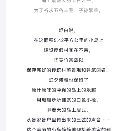
岛上最盛大的节日之一，
为了祈求五谷丰登、子孙繁荣。
坦白说，
在这面积5.42平方公里的小岛上
建设度假村实在不易，
毕竟竹富岛以
保存完好的传统村落景观和建筑闻名。
虹夕诺雅也保留了
原汁原味的冲绳的岛上的乐趣——
用珊瑚沙所铺就的白色小径，
聊着天
的岛上居民，
从各家各户里传出来的三弦的声音……
这个美丽的小岛静静地迎接着游客的到