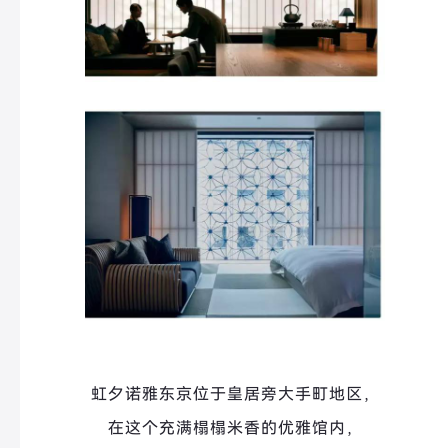
虹夕诺雅东京位于皇居旁大手町地区，
在这个充满榻榻米香的优雅馆内，