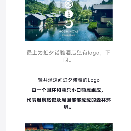
最上为虹夕诺雅酒店独有logo，下
同。
轻井泽这间虹夕诺雅的Logo
由一个圆环和两只小白额雁组成，
代表温泉旅馆及周围郁郁葱葱的森林环
境。