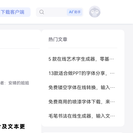
免费领取会员
下载客户端
助手
热门文章
5 款在线艺术字生成器，零基础做高级感标题
13款适合做PPT的字体分享，让你的PPT更好看
者：
安晴的姐姐
免费镂空字体在线转换，输入文字秒生成可复制空心艺术字
免费商用的喷漆字体下载，来试试让 AI 帮你生成
毛笔书法在线生成器，输入文字秒变书法大家
片及文本更