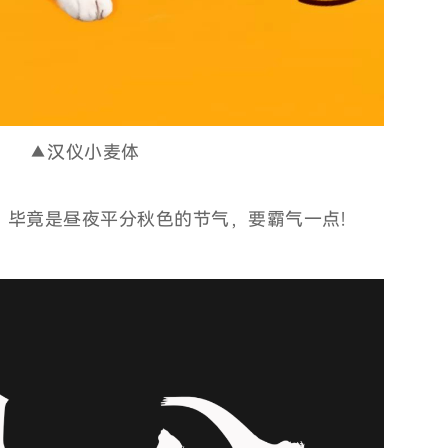
▲汉仪小麦体
，毕竟是昼夜平分秋色的节气，要霸气一点!