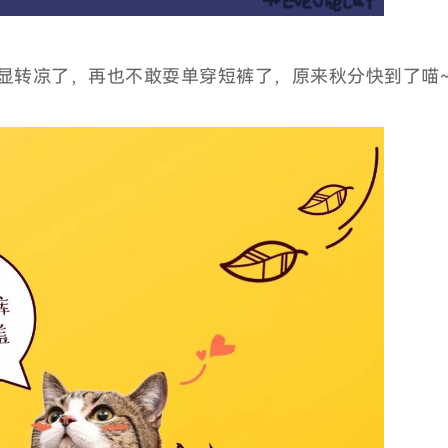
显转凉了，再也不敢耍单穿短裤了，原来秋分快到了喵