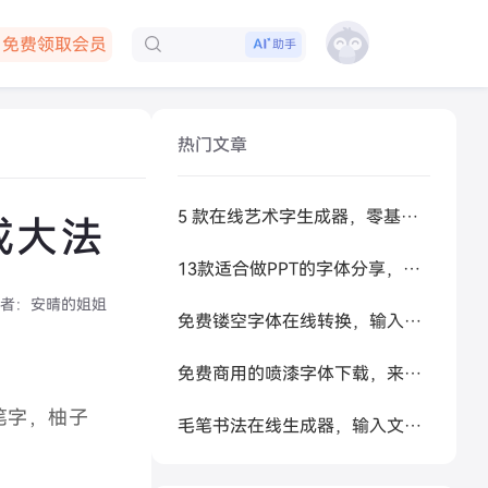
免费领取会员
助手
下载客户端
热门文章
5 款在线艺术字生成器，零基础做高级感标题
成大法
13款适合做PPT的字体分享，让你的PPT更好看
者：
安晴的姐姐
免费镂空字体在线转换，输入文字秒生成可复制空心艺术字
免费商用的喷漆字体下载，来试试让 AI 帮你生成
笔字，柚子
毛笔书法在线生成器，输入文字秒变书法大家