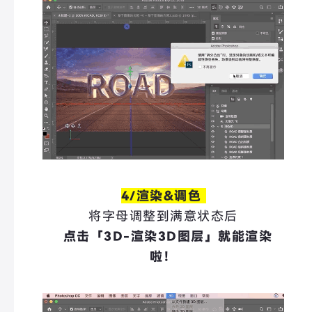
4/渲染&调色
将字母调整到满意状态后
点击「3D-渲染3D图层」就能渲染
啦！