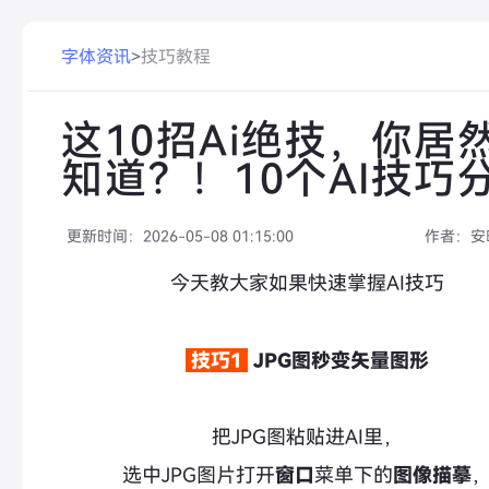
字体资讯
>
技巧教程
这10招Ai绝技，你居
知道？！10个AI技巧
更新时间：
2026-05-08 01:15:00
作者：
安
今天教大家如果快速掌握AI技巧
技巧1
JPG图秒变矢量图形
把JPG图粘贴进AI里，
选中JPG图片打开
窗口
菜单下的
图像描摹