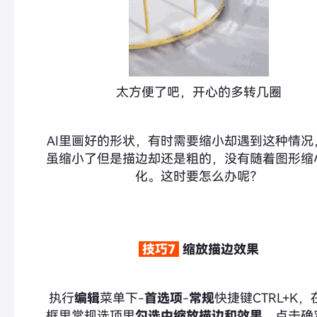
太方便了吧，开心的多转几圈
AI里画好的形状，有时需要缩小却遇到这种情况
虽缩小了但是描边却还是粗的，没有随着图形缩
化。这时要怎么办呢？
技巧7
缩放描边效果
执行
编辑
菜单下-
首选项
-
常规
快捷键CTRL+K
框里常规选项里
勾选中缩放描边和效果
，点击确