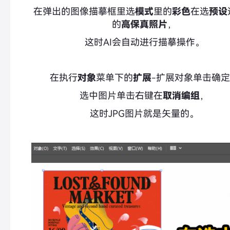
在弹出的图像描摹框里选
模式
里的
彩色
在选
预设
的
高保真照片
，
这时AI会自动进行描摹操作。
在执行
对象
菜单下的
扩展
-扩展对象单击确
选中图片单击右键在
取消编组
，
这时JPG图片就是矢量的。