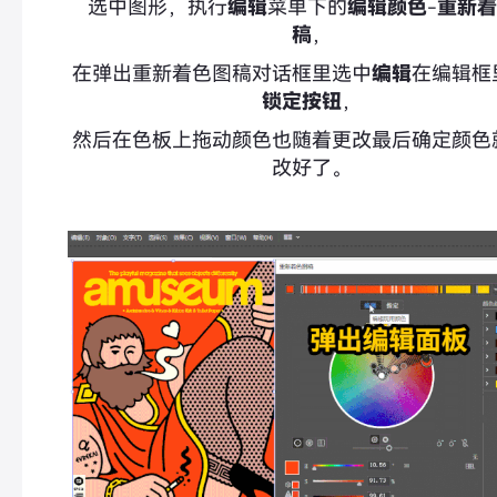
选中图形，执行
编辑
菜单下的
编辑颜色
-
重新着
稿
，
在弹出重新着色图稿对话框里选中
编辑
在编辑框
锁定按钮
，
然后在色板上拖动颜色也随着更改最后确定颜色
改好了。