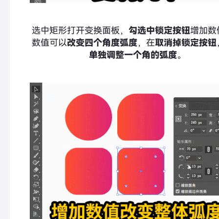
选中矩形打开变换面板，
勾选中锁定按钮
增加数
数值可以
改变四个角度弧度
，在
取消掉锁定按钮
单独调整一个角的弧度
。