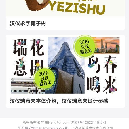
汉仪永字椰子树
汉仪瑞意宋字体介绍，汉仪瑞意宋设计灵感
版权所有 © 字由HelloFont.cn
沪ICP备12022110号-3
沪公网安备 31010902002797号
上海驿创信息技术有限公司