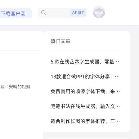
免费领取会员
助手
下载客户端
热门文章
5 款在线艺术字生成器，零基础做高级感标题
13款适合做PPT的字体分享，让你的PPT更好看
者：
安晴的姐姐
免费商用的喷漆字体下载，来试试让 AI 帮你生成
毛笔书法在线生成器，输入文字秒变书法大家
适合制作长图的字体推荐，三类长图场景字体应用案例