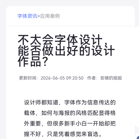
字体资讯
>
应用案例
不太会字体设计，
能否做出好的设计
作品？
更新时间：
2026-06-05 09:20:50
作者：
安晴的姐姐
设计师都知道，字体作为信息传达的
载体，
如何与海报的风格匹
配显得格
外重要，但很多新手小白一开始却把
握不好，只是凭着感觉来盲选。