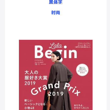
黑体字
时尚