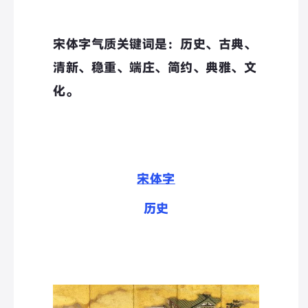
宋体字气质关键词是：历史、
古典、
清新、稳重
、端庄、简约、典雅、文
化。
宋体字
历史