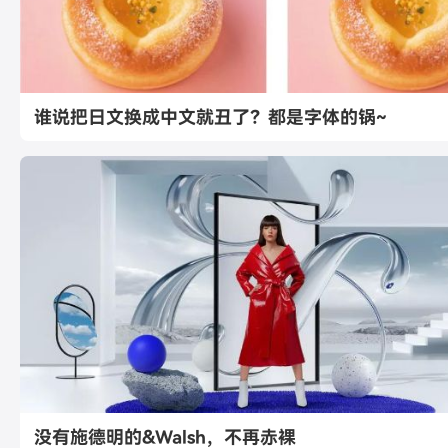
谁说把日文换成中文就丑了？都是字体的锅~
没有施德明的&Walsh，不再赤裸