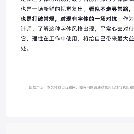
也是一场新鲜的视觉复出。
看
似不走寻常路
也是打破常规，对现有字体的一场对抗
。作
计师，了解这种字体风格出现，平常心去对
它，理性在工作中使用，将给自己带来最大
处。
版权声明：本文转载自互联网，如有问题请通过意见反馈与我们联