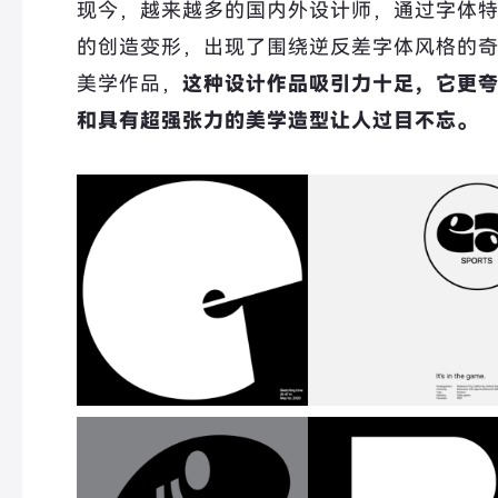
现今，越来越多的
国内外设计师
，通过字体
的创造变形，出现了围绕逆反差字体风格的
美学作品，
这种设计作品吸引力十足，它更
和具有超强张力的美学造型让人过目不忘。