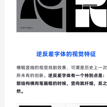
逆反差字体的视觉特征
横粗竖细的视觉戏剧效果，可谓是历史上一
所未有的创新。
逆反差字体有一个特别点是
部结构横向笔画粗的时候，竖向就纤细，反
然。