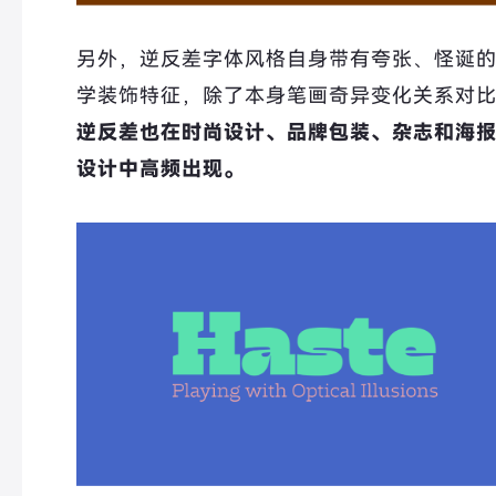
另外，逆反差字体风格自身带有
夸张、怪诞
学装饰特征，除了本身笔画奇异变化关系对
逆反差也在时尚设计、品牌包装、杂志和海
设计中高频出现。