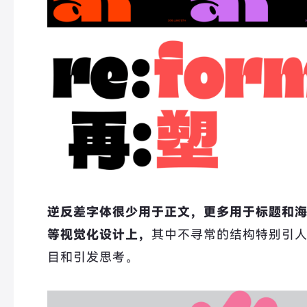
逆反差字体很少用于正文，更多用于标题和
等视觉化设计上，
其中不寻常的结构特别引
目和引发思考。