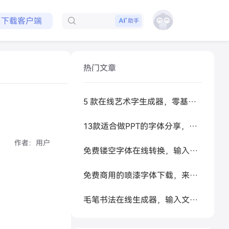
免费领取会员
下载客户端
助手
热门文章
5 款在线艺术字生成器，零基础做高级感标题
13款适合做PPT的字体分享，让你的PPT更好看
作者：
用户
免费镂空字体在线转换，输入文字秒生成可复制空心艺术字
免费商用的喷漆字体下载，来试试让 AI 帮你生成
毛笔书法在线生成器，输入文字秒变书法大家