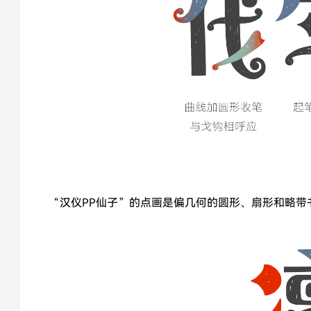
“汉仪PP仙子”的点画是偏几何的圆形、扇形和略