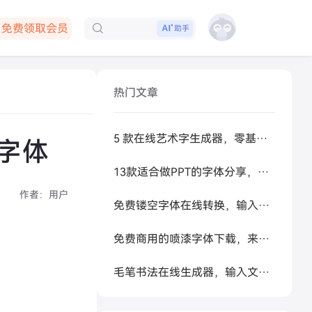
免费领取会员
助手
下载客户端
热门文章
5 款在线艺术字生成器，零基础做高级感标题
写字体
13款适合做PPT的字体分享，让你的PPT更好看
作者：
用户
免费镂空字体在线转换，输入文字秒生成可复制空心艺术字
免费商用的喷漆字体下载，来试试让 AI 帮你生成
毛笔书法在线生成器，输入文字秒变书法大家