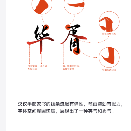
汉仪半舫家书的线条流畅有弹性，笔画遒劲有张力，
字体空间浑圆饱满，展现出了一种英气和秀气。