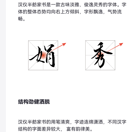
汉仪半舫家书是一款古味淡雅、俊逸灵秀的字体。字
体的整体态势均向右上方倾斜，字形飘逸，气势流
畅。
结构劲健洒脱
汉仪半舫家书的用笔清爽，字迹连绵潇洒，不同汉字
结构的字面差异较大， 富有韵律美。