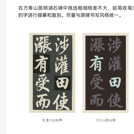
在万寿山昆明湖石碑中挑选粗细相差不大、起笔收笔
的字进行描摹和复刻。尽量与原碑书写风格统一。