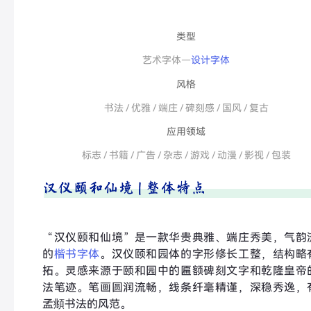
类型
艺术字体－
设计字体
风格
书法 / 优雅 / 端庄 / 碑刻感 / 国风 / 复古
应用领域
标志 / 书籍 / 广告 / 杂志 / 游戏 / 动漫 / 影视 / 包装
“汉仪颐和仙境”是一款华贵典雅、端庄秀美，气韵
的
楷书字体
。汉仪颐和园体的字形修长工整，结构略
拓。灵感来源于颐和园中的匾额碑刻文字和乾隆皇帝
法笔迹。笔画圆润流畅，线条纤毫精谨，深稳秀逸，
孟頫书法的风范。