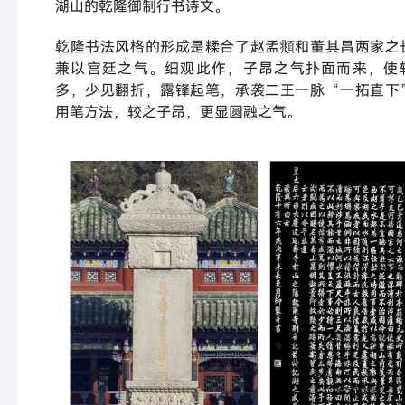
湖山的乾隆御制行书诗文。
乾隆书法风格的形成是糅合了赵孟頫和董其昌两家之
兼以宫廷之气。细观此作，子昂之气扑面而来，使
多，少见翻折，露锋起笔，承袭二王一脉“一拓直下
用笔方法，较之子昂，更显圆融之气。