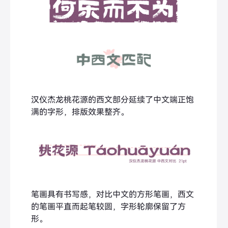
汉仪杰龙桃花源的西文部分延续了中文端正饱
满的字形，排版效果整齐。
笔画具有书写感，对比中文的方形笔画，西文
的笔画平直而起笔较圆，字形轮廓保留了方
形。