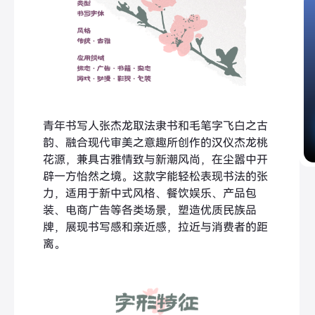
青年书写人张杰龙取法隶书和毛笔字飞白之古
韵、融合现代审美之意趣所创作的
汉仪杰龙桃
花源
，兼具古雅情致与新潮风尚，在尘嚣中开
辟一方怡然之境。这款字能轻松表现书法的张
力，适用于新中式风格、餐饮娱乐、产品包
装、电商广告等各类场景，塑造优质民族品
牌，展现书写感和亲近感，拉近与消费者的距
离。