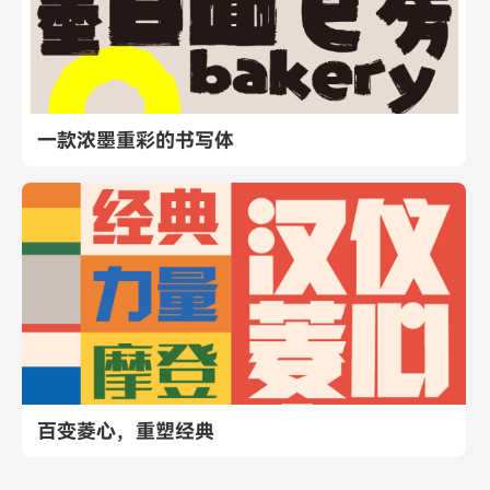
一款浓墨重彩的书写体
百变菱心，重塑经典