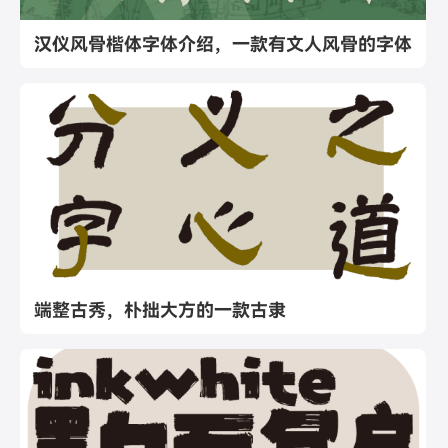
汉仪风骨楷体字体介绍，一款有文人风骨的字体
端整古秀，朴拙大方的一款古隶