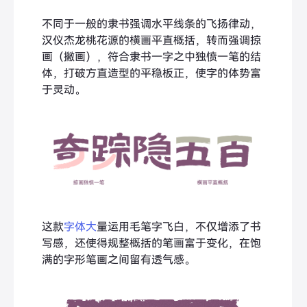
不同于一般的隶书强调水平线条的飞扬律动，
汉仪杰龙桃花源的横画平直概括，转而强调
掠
画
（撇画），符合隶书一字之中
独愤一笔
的结
体，打破方直造型的平稳板正，使字的体势富
于灵动。
这款
字体大
量运用毛笔字
飞白
，不仅增添了
书
写感
，还使得规整概括的笔画富于变化，在饱
满的字形笔画之间留有
透气感
。