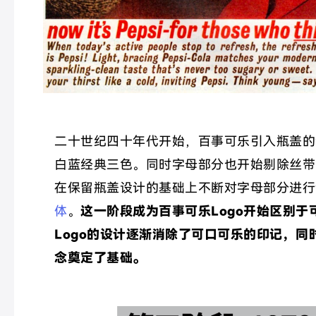
二十世纪四十年代开始，百事可乐引入瓶盖的
白蓝经典三色。同时字母部分也开始剔除丝带
在保留瓶盖设计的基础上不断对字母部分进行
体
。
这一阶段成为百事可乐
Logo开始
区别于
Logo的设计逐渐消除了可口可乐的印记，同时
念奠定了基础
。