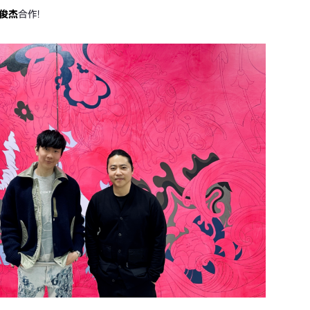
俊杰
合作!