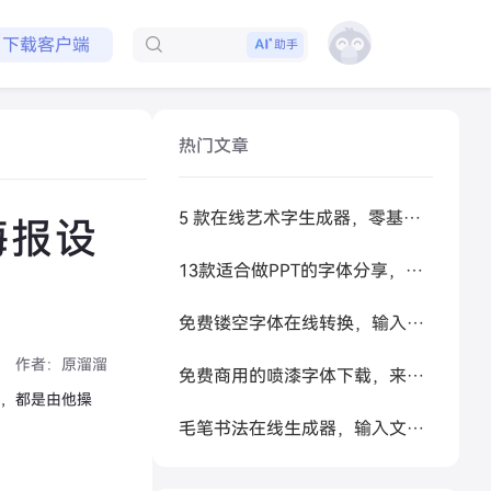
免费领取会员
助手
下载客户端
热门文章
5 款在线艺术字生成器，零基础做高级感标题
海报设
13款适合做PPT的字体分享，让你的PPT更好看
免费镂空字体在线转换，输入文字秒生成可复制空心艺术字
作者：
原溜溜
免费商用的喷漆字体下载，来试试让 AI 帮你生成
等，都是由他操
毛笔书法在线生成器，输入文字秒变书法大家