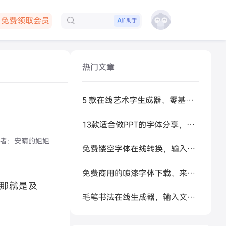
免费领取会员
助手
下载客户端
热门文章
5 款在线艺术字生成器，零基础做高级感标题
13款适合做PPT的字体分享，让你的PPT更好看
者：
安晴的姐姐
免费镂空字体在线转换，输入文字秒生成可复制空心艺术字
免费商用的喷漆字体下载，来试试让 AI 帮你生成
那就是及
毛笔书法在线生成器，输入文字秒变书法大家