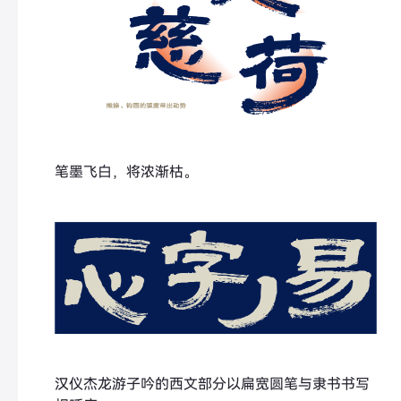
笔墨飞白，将浓渐枯。
汉仪杰龙游子吟的西文部分以扁宽圆笔与隶书书写