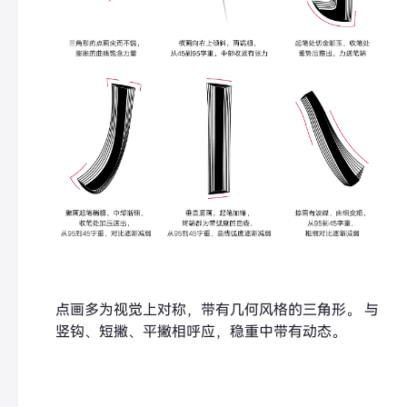
点画多为视觉上对称，带有几何风格的三角形。 与
竖钩、短撇、平撇相呼应，稳重中带有动态。