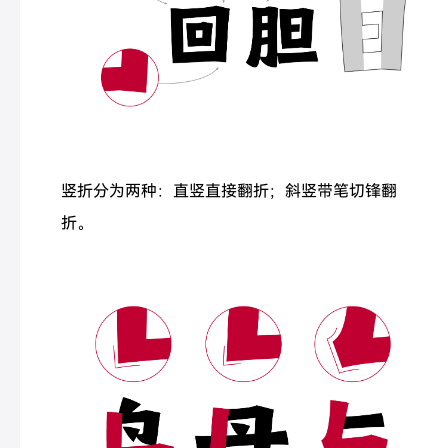
竖折分为两种：直竖直接翻折；斜竖带笔切锋翻
折。