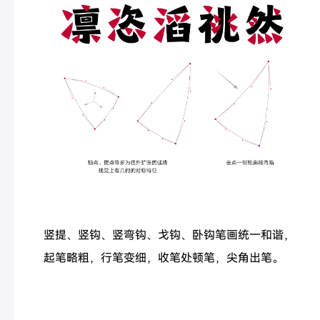
竖提、竖钩、竖弯钩、戈钩、卧钩笔画统一和谐，
起笔略粗，行笔变细，收笔处顿笔，尖角出笔。