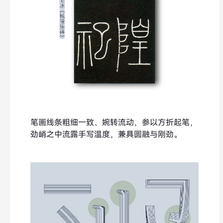
笔画线条粗细一致、婉转流动，参以方折起笔，
劲峭之中流露手写温度，兼具圆融与刚劲。