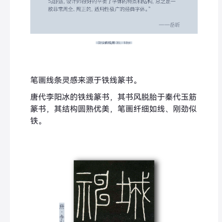
笔画线条灵感来源于铁线篆书。
唐代李阳冰的铁线篆书，其书风脱胎于秦代玉筋
篆书，其结构圆熟优美，笔画纤细如线、刚劲似
铁。