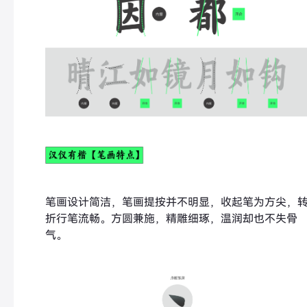
笔画设计简洁，笔画提按并不明显，收起笔为方尖，
折行笔流畅。方圆兼施，精雕细琢，温润却也不失骨
气。