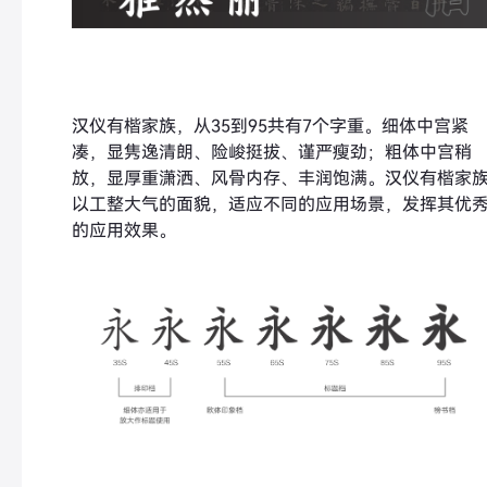
汉仪有楷家族，从35到95共有7个字重。细体中宫紧
凑，显隽逸清朗、险峻挺拔、谨严瘦劲；粗体中宫稍
放，显厚重潇洒、风骨内存、丰润饱满。汉仪有楷家
以工整大气的面貌，适应不同的应用场景，发挥其优
的应用效果。