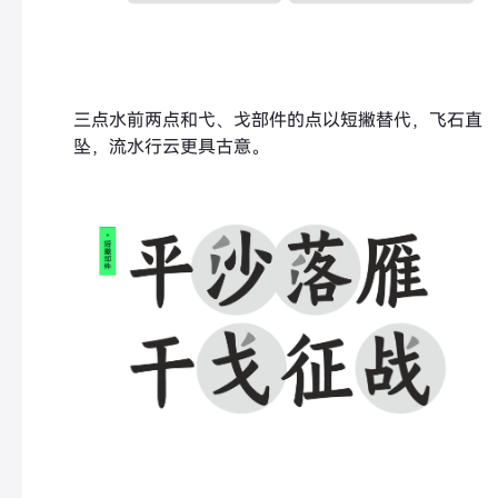
三点水前两点和弋、戈部件的点以短撇替代，飞石直
坠，流水行云更具古意。