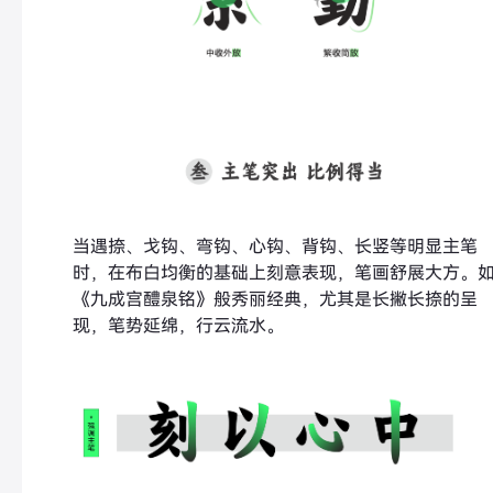
当遇捺、戈钩、弯钩、心钩、背钩、长竖等明显主笔
时，在布白均衡的基础上刻意表现，笔画舒展大方。
《九成宫醴泉铭》般秀丽经典，尤其是长撇长捺的呈
现，笔势延绵，行云流水。