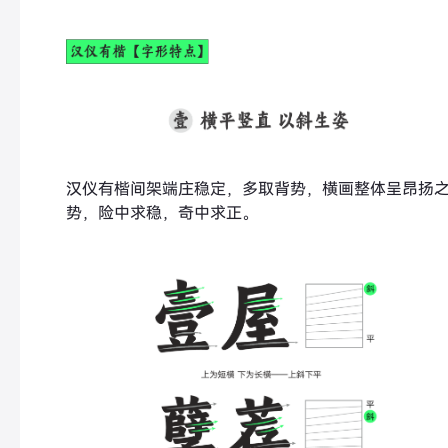
汉仪有楷间架端庄稳定，多取背势，横画整体呈昂扬
势，险中求稳，奇中求正。