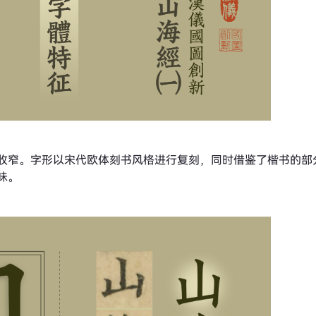
收窄。字形以宋代欧体刻书风格进行复刻，同时借鉴了楷书的部
味。