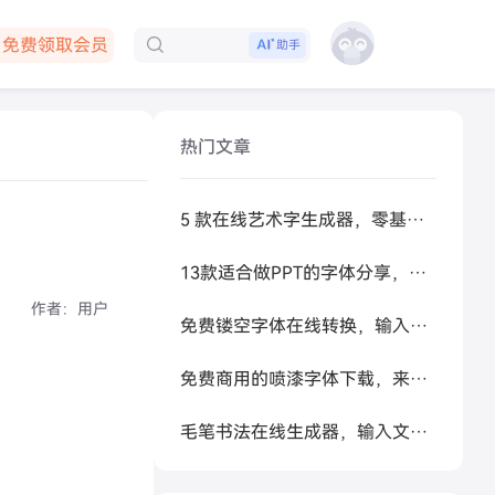
免费领取会员
助手
下载客户端
热门文章
5 款在线艺术字生成器，零基础做高级感标题
13款适合做PPT的字体分享，让你的PPT更好看
作者：
用户
免费镂空字体在线转换，输入文字秒生成可复制空心艺术字
免费商用的喷漆字体下载，来试试让 AI 帮你生成
毛笔书法在线生成器，输入文字秒变书法大家