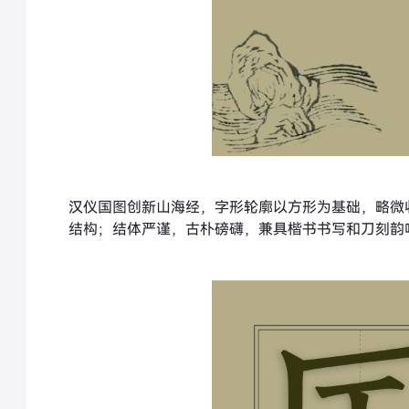
汉仪国图创新山海经，字形轮廓以方形为基础，略微
结构；结体严谨，古朴磅礴，兼具楷书书写和刀刻韵