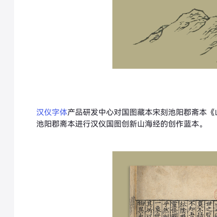
汉仪字体
产品研发中心对国图藏本宋刻池阳郡斋本《
池阳郡斋本进行汉仪国图创新山海经的创作蓝本。