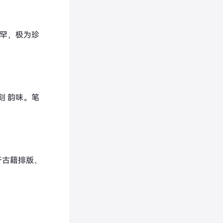
孤罕，极为珍
刻 韵味。笔
于古籍排版、