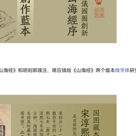
山海经》和明刻郭璞注、蒋应镐绘《山海经》两个版本
做字体
研