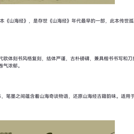
刻本《山海经》，是存世《山海经》年代最早的一部，此本传世
代欧体刻书风格复刻，结体严谨，古朴磅礴，兼具楷书书写和刀
卷气浓郁。
体，笔墨之间蕴含着山海奇谈物语，还原山海经古籍韵味。适用