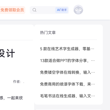
免费领取会员
助手
下载客户端
热门文章
5 款在线艺术字生成器，零基础做高级感标题
设计
13款适合做PPT的字体分享，让你的PPT更好看
免费镂空字体在线转换，输入文字秒生成可复制空心艺术字
作者：
.
免费商用的喷漆字体下载，来试试让 AI 帮你生成
毛笔书法在线生成器，输入文字秒变书法大家
感，一起来欣