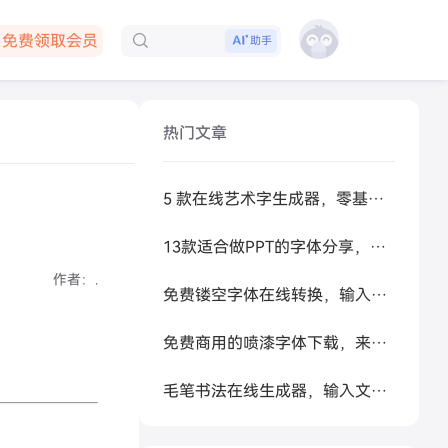
免费领取会员
助手
下载客户端
热门文章
5 款在线艺术字生成器，零基础做高级感标题
13款适合做PPT的字体分享，让你的PPT更好看
作者：
.
免费镂空字体在线转换，输入文字秒生成可复制空心艺术字
免费商用的喷漆字体下载，来试试让 AI 帮你生成
毛笔书法在线生成器，输入文字秒变书法大家