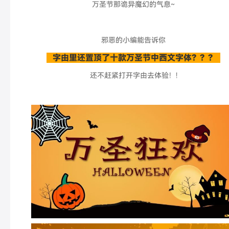
万圣节那诡异魔幻的气息~
邪恶的小编能告诉你
字由里还置顶了十款万圣节中西文字体？？？
还不赶紧打开字由去体验！!