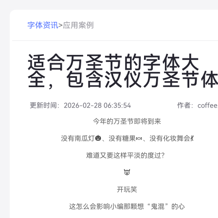
字体资讯
>
应用案例
适合万圣节的字体大
全，包含汉仪万圣节
更新时间：
2026-02-28 06:35:54
作者：
coffe
今年的万圣节即将到来
没有南瓜灯
🎃
、没有糖果
🍬
、没有化妆舞会
💃
难道又要这样平淡的度过？
👿
开玩笑
这怎么会影响小编那颗想“鬼混”的心