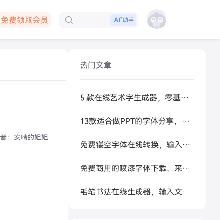
免费领取会员
下载客户端
助手
热门文章
5 款在线艺术字生成器，零基础做高级感标题
13款适合做PPT的字体分享，让你的PPT更好看
者：
安晴的姐姐
免费镂空字体在线转换，输入文字秒生成可复制空心艺术字
免费商用的喷漆字体下载，来试试让 AI 帮你生成
毛笔书法在线生成器，输入文字秒变书法大家