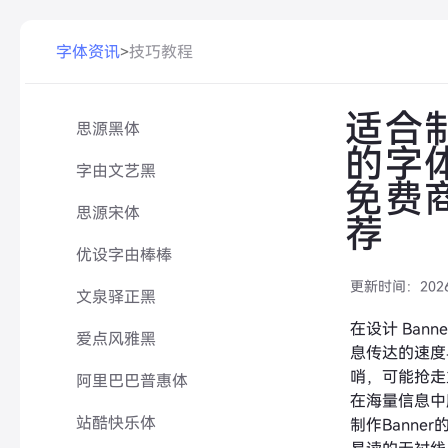
字体资讯
>
技巧教程
适合制
思源黑体
的字
字由文艺黑
免费
思源宋体
荐
优设字由棒棒
更新时间：
202
文泉驿正黑
在设计 Ban
爱点风雅黑
息传达的速度
哨，可能抢走
阿里巴巴普惠体
在海量信息中
站酷快乐体
制作Banner