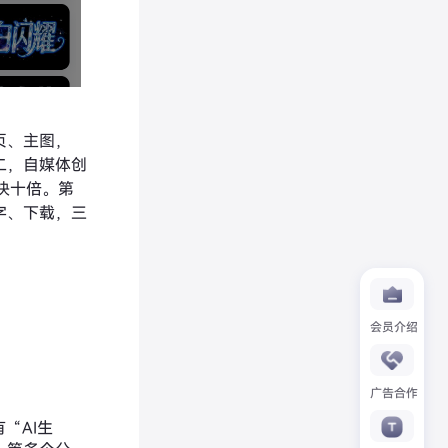
页、主图，
二，自媒体创
快十倍。第
字、下载，三
会员介绍
广告合作
“AI生