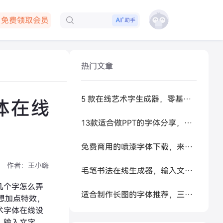
免费领取会员
助手
下载客户端
热门文章
5 款在线艺术字生成器，零基础做高级感标题
体在线
13款适合做PPT的字体分享，让你的PPT更好看
免费商用的喷漆字体下载，来试试让 AI 帮你生成
作者：
王小嗨
毛笔书法在线生成器，输入文字秒变书法大家
几个字怎么弄
适合制作长图的字体推荐，三类长图场景字体应用案例
想加点特效，
术字体在线设
，输入文字，