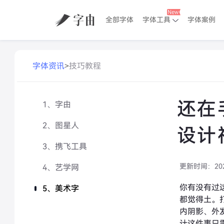
全部字体
字体工具
字体案例
字体资讯
>
技巧教程
还在
1、字由
2、图星人
设计
3、携飞工具
更新时间：
20
4、艺学网
你有没有过
5、美术字
都觉得土。
内阴影、外
计这件事只