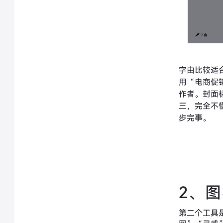
字由比较适
用“电商促
作者。封面
三，完全不
步完事。
2、
第二个工具