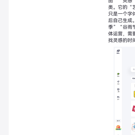
图”“灵感
类。它的“
只是一个字
后自己生成
季”“谷雨
体运营，需
找灵感的时