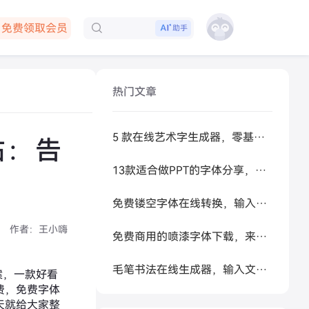
免费领取会员
助手
下载客户端
热门文章
5 款在线艺术字生成器，零基础做高级感标题
站：告
13款适合做PPT的字体分享，让你的PPT更好看
免费镂空字体在线转换，输入文字秒生成可复制空心艺术字
作者：
王小嗨
免费商用的喷漆字体下载，来试试让 AI 帮你生成
毛笔书法在线生成器，输入文字秒变书法大家
案，一款好看
费，免费字体
天就给大家整