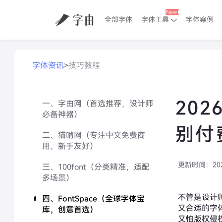
全部字体
字体工具
字体案例
字体资讯
>
技巧教程
20
一、字由网（首选推荐，设计师
必备神器）
别付
二、猫啃网（专注中文免费商
用，新手友好）
更新时间：
20
三、100font（分类精准，适配
多场景）
不管是设计
四、FontSpace（全球字体宝
又合适的字
库，创意首选）
又怕版权侵