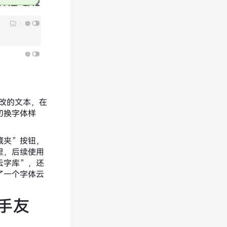
修改的文本，在
切换字体样
藏夹”按钮，
里，后续使用
云字库”，还
了一个字体云
手友