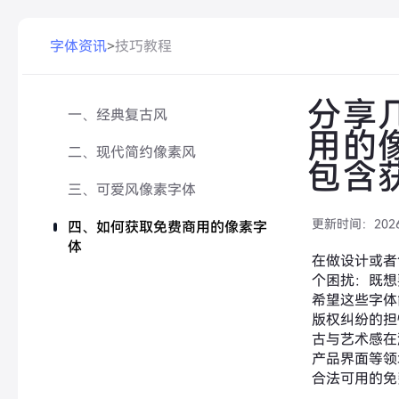
字体资讯
>
技巧教程
分享
一、经典复古风
用的
二、现代简约像素风
包含
三、可爱风像素字体
更新时间：
202
四、如何获取免费商用的像素字
体
在做设计或者
个困扰：既想
希望这些字体
版权纠纷的担
古与艺术感在
产品界面等领
合法可用的免