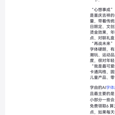
“心想事成”
是喜庆吉祥的
量，带着传统
日限定、文创
烫金效果，年
点、对联礼盒
“再战未来”
字体硬朗，有
潮玩、运动品
度，很对年轻
“我是最可爱
卡通风格，圆
儿童产品、零
字由的AI
字体
且最主要的是
小部分一些会
免费领取6 
点，如果每天