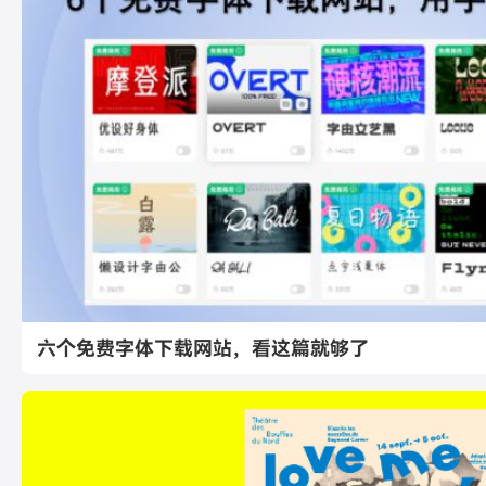
六个免费字体下载网站，看这篇就够了