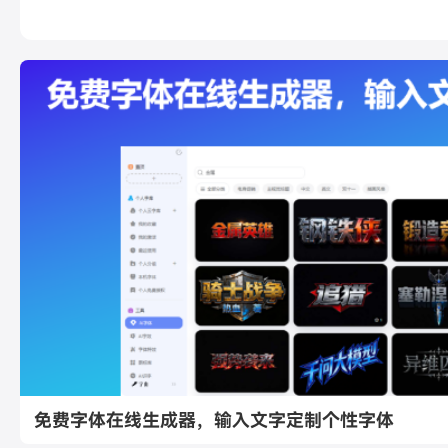
免费字体在线生成器，输入文字定制个性字体