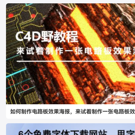
如何制作电路板效果海报，来试着制作一张电路板效