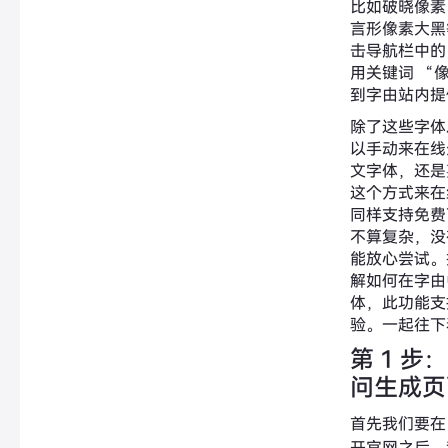
比如破晓像素
言形像素大黑
击导航栏中的
用关键词 “
到字由站内提
除了这些字体
以手动来在线
文字体，还是
这个方式来在
同样支持免费
不算复杂，没
能放心尝试。
解如何在字由
体，此功能支
验。一起往下
第 1 
问生成页
首先我们要在