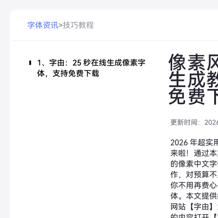
字体资讯
>
技巧教程
像素
1、字由：25 秒在线生成像素字
体，支持免费下载
生成
免费
更新时间：
202
2026 年
来啦！通过本
的像素中文字
作，对预算不
你不用再费心
体。本文提供
网站【字由】
的内容打开【