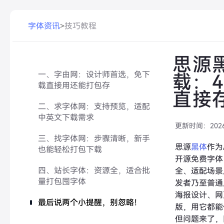
字体资讯
>
技巧教程
思源
一、字由网：设计师首选，免下
载：
载直接用还能打包存
直接
二、求字体网：支持预览，适配
中英文下载需求
更新时间：
202
三、找字体网：步骤清晰，新手
思源
黑体
作为
也能轻松打包下载
开源免费字体
四、站长字体：资源全，适合批
全、适配场景
量打包囤字体
发者乃至普通
海报设计、网
最后说两个小提醒，别忽略！
版，用它都能
但问题来了，