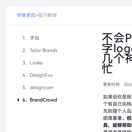
字体资讯
>
技巧教程
不会
1、字由
字lo
2、Tailor Brands
几个
3、Looka
忙
4、DesignEvo
更新时间：
202
5、designcom
如果说你是刚
6、BrandCrowd
个有自己风格
先别提个人品
困难重重。
但
具，能够帮助