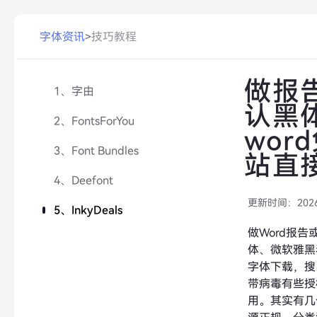
字体资讯
>
技巧教程
做报
1、字由
认黑
2、FontsForYou
wor
3、Font Bundles
站直
4、Deefont
更新时间：
202
5、InkyDeals
做Word报告
体、微软雅黑
字体下载，搜
带病毒有些授
用。其实有几