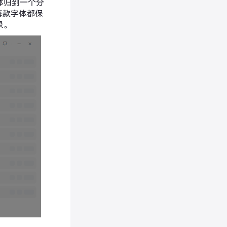
体归到一个分
每款字体都保
录。