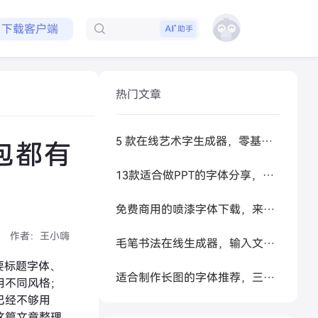
免费领取会员
下载客户端
助手
热门文章
5 款在线艺术字生成器，零基础做高级感标题
包都有
13款适合做PPT的字体分享，让你的PPT更好看
免费商用的喷漆字体下载，来试试让 AI 帮你生成
作者：
王小嗨
毛笔书法在线生成器，输入文字秒变书法大家
要标题字体、
适合制作长图的字体推荐，三类长图场景字体应用案例
用不同风格；
已经不够用
这篇文章整理