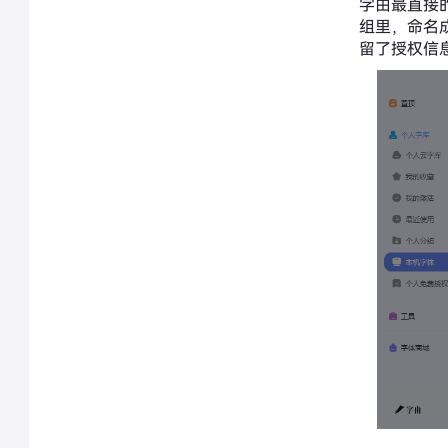
字由最直接
组里，命名成
留了授权信